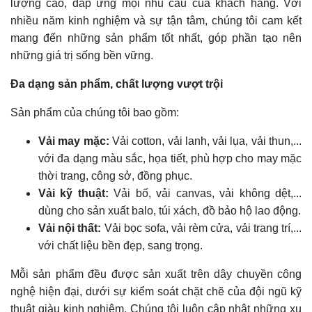
lượng cao, đáp ứng mọi nhu cầu của khách hàng. Với
nhiều năm kinh nghiệm và sự tận tâm, chúng tôi cam kết
mang đến những sản phẩm tốt nhất, góp phần tạo nên
những giá trị sống bền vững.
Đa dạng sản phẩm, chất lượng vượt trội
Sản phẩm của chúng tôi bao gồm:
Vải may mặc:
Vải cotton, vải lanh, vải lụa, vải thun,...
với đa dạng màu sắc, họa tiết, phù hợp cho may mặc
thời trang, công sở, đồng phục.
Vải kỹ thuật:
Vải bố, vải canvas, vải không dệt,...
dùng cho sản xuất balo, túi xách, đồ bảo hộ lao động.
Vải nội thất:
Vải bọc sofa, vải rèm cửa, vải trang trí,...
với chất liệu bền đẹp, sang trọng.
Mỗi sản phẩm đều được sản xuất trên dây chuyền công
nghệ hiện đại, dưới sự kiểm soát chặt chẽ của đội ngũ kỹ
thuật giàu kinh nghiệm. Chúng tôi luôn cập nhật những xu